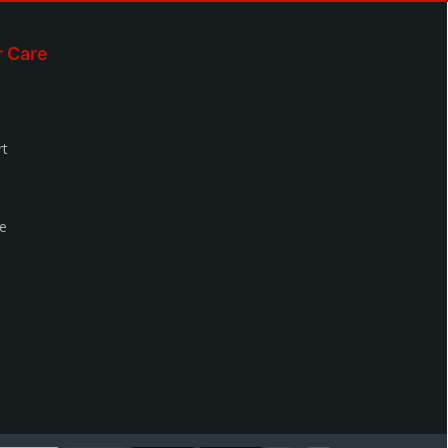
 Care
rt
le